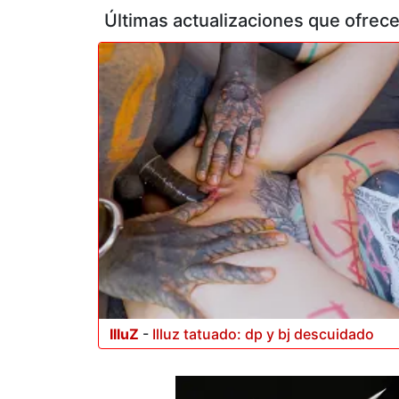
Últimas actualizaciones que ofrec
IlluZ
-
Illuz tatuado: dp y bj descuidado