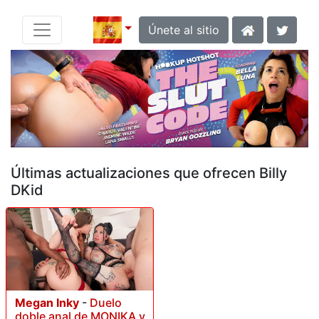
Únete al sitio
Últimas actualizaciones que ofrecen Billy
DKid
Megan Inky
-
Duelo
doble anal de MONIKA y