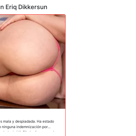
en Eriq Dikkersun
 es mala y despiadada. Ha estado
in ninguna indemnización por
erdedor inútil. Ella le dice que sabe