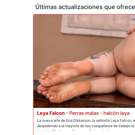
Últimas actualizaciones que ofrec
Leya Falcon
-
Perras malas - halcón leya
La nueva jefa de Eriq Dikkersun, la señorita Leya Falcon,
despidiendo a la mayoría de sus compañeros de trabajo s
despido. Ella llama a Eric a su oficina y le dice que es un p