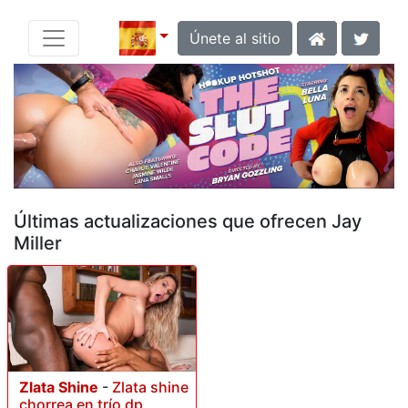
Únete al sitio
Últimas actualizaciones que ofrecen Jay
Miller
Zlata Shine
-
Zlata shine
chorrea en trío dp