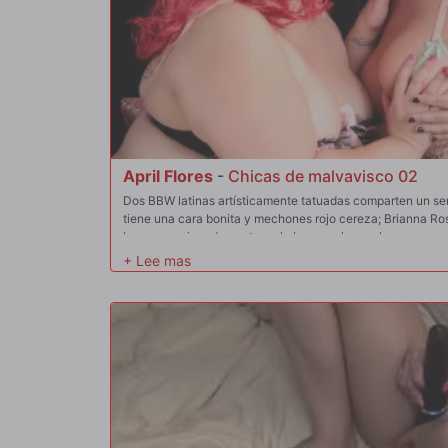
April Flores
-
Chicas de malvavisco 02
Dos BBW latinas artísticamente tatuadas comparten un sens
tiene una cara bonita y mechones rojo cereza; Brianna Ros
besan apasionadamente en la boca y chupan las enormes y 
muerde los pezones de Brianna y Brianna golpea la cara de
meten los dedos y comen trozos afeitados, April diciendo: 
final'. Brianna muerde y chupa el clítoris de April. A contin
con juguetes de vidrio, y Brianna prueba los jugos de April
dedos en el coño de Brianna. Cada chica tiene su turno co
coño y un vibrador de varita zumbando su clítoris. Después
su pezón (!), las mujeres grandes y hermosas comparten un 
orgasmos satisfactorios y agotadores.