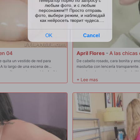
en 04
April Flores
-
A las chicas
e quita un vestido de red para
De cabello rosado, cara bonita y eno
A lo largo de una escena de
masturba con lencería transparente.
n monólogo sucio y corrido. April te
emocionada por ir tras la polla de W
a. ¡Acaricia sus grandes curvas,
chupa la polla con fuerza y sus tetas
 coño afeitado! Jugando con
con saliva. Wolf le lame el culo; le 
o a follar sus enormes tetas
se chupa su propia teta. Sus enorme
uete cromado curvo abre la grieta
violenta al estilo perrito, con April
s de coño a boca. Hay un juego de
Ella monta y cabalga la polla, sus g
 vibrador, te ruega que la hagas
se toca el clítoris, su bonita cara se
lame las bolas y acaricia con saliva
se sonroja dulcemente.