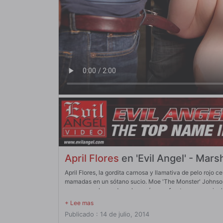
April Flores
en 'Evil Angel' - Mars
April Flores, la gordita carnosa y llamativa de pelo rojo
mamadas en un sótano sucio. Moe 'The Monster' Johnson, 
enormes melones de su lencería rosa fuerte para manipularl
haciendo que fluya la saliva. En un banco, la ronda de 
de rodillas, tres fuertes cargas de semen decoran la bonit
Publicado : 14 de julio, 2014
frota el esperma en la piel.