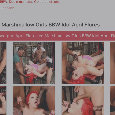
BBW
,
Doble mamada
,
Golpe de efecto
 Johnson
' Marshmallow Girls BBW Idol April Flores
cargar 'April Flores en Marshmallow Girls BBW Idol April Fl