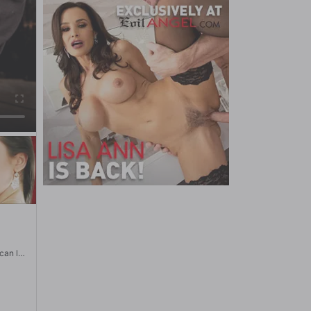
can los
egras,
círculo
 se