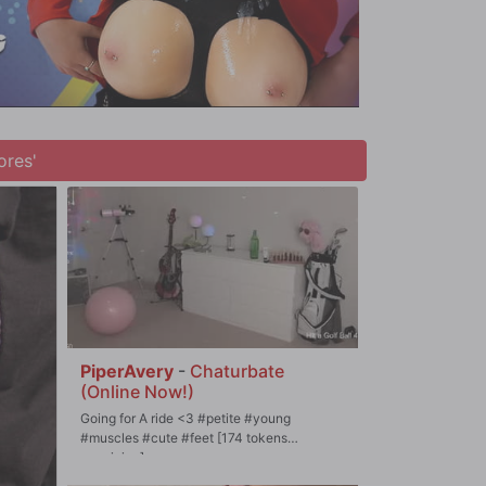
ores'
PiperAvery
-
Chaturbate
(Online Now!)
Going for A ride <3 #petite #young
#muscles #cute #feet [174 tokens
remaining]