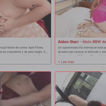
Aiden Starr
-
Ídolo BBW de
ual festín de carne: April Flores
Un apasionado trío interracial está p
e es corpulenta y de pelo negro. Se
de pelo rojo cereza; el atrevido y se
carnosas tetas del otro; April
afroamericano D Snoop. El vestido de
 April en el escote. Las chicas se
enorme. Las chicas se besan, acaric
'Mete la lengua en mi coño, hasta el
la cabeza de Snoop en cuatro grande
uación, las damas se follan entre sí
juego de tetas entre chicas, mamada
 coño a boca. April mete cuatro
masturbación, atragantamiento, foll
n un gran juguete de metal en el
una gran carga de esperma en la boc
 de que April se folla a Brianna con
Las chicas comparten la limpieza oral
juego de tijeras que les brinda