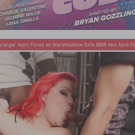
cargar 'April Flores en Marshmallow Girls BBW Idol April Fl