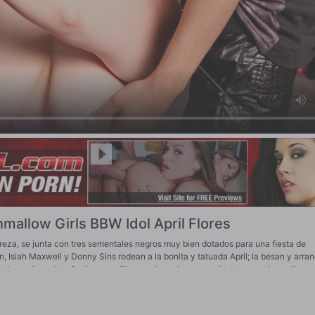
hmallow Girls BBW Idol April Flores
 cereza, se junta con tres sementales negros muy bien dotados para una fiesta de
Isiah Maxwell y Donny Sins rodean a la bonita y tatuada April; la besan y arran
os y chuparlos. April se arrodilla para hacerle sexo oral a tres grandes pollas n
mamadas/acaricias de pollas/comidas de coño se intensifica y, en una mamada en 
a cara de April y corren hacia sus monstruosas tetas. La 'chica malvavisco' April