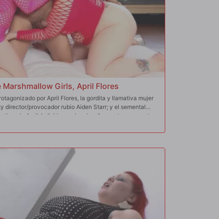
 Marshmallow Girls, April Flores
rotagonizado por April Flores, la gordita y llamativa mujer
xy director/provocador rubio Aiden Starr; y el semental
 tiras de April, la "chica malvavisco", muestra un escote
ian y chupan una polla negra; se desnudan para envolver
s pechos. Este amistoso trío incluye sentarse en la cara,
s de coño a boca, mamadas de pies, celo a lo perrito,
ada grasosa y un vibrador enchufable. D Snoop descarga
a de Aiden y por todos los melones monstruosos de April.
 y, a lo largo de la escena, alegres besos en la boca.