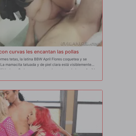
 con curvas les encantan las pollas
rmes tetas, la latina BBW April Flores coquetea y se
 La mamacita tatuada y de piel clara está visiblemente
olf Hudson. Se besan apasionadamente en la boca. April le
 rellenas le proporcionan una follada de tetas lubricada
come y le mete los dedos en el coño afeitado mientras ella
s ubres se balancean durante una follada sudorosa y
 jadeando juramentos sucios y sonrojándose por el orgasmo.
randes nalgas retumban. Se la follan de espaldas mientras
 tensa en éxtasis. April chupa la polla del coño a la boca,
 la articulación de Wolf hasta que su semen vuela, y luego