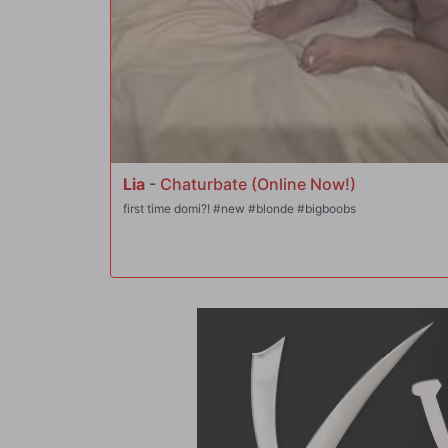
Lia
-
Chaturbate (Online Now!)
first time domi?! #new #blonde #bigboobs