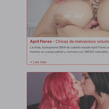
April Flores
-
Chicas de malvavisco volum
La linda, burbujeante BBW de cabello rosado April Flores s
mostrar un cuerpo pálido y carnoso con 38DDD naturales. 
masturbación en solitario, te mira a los ojos, escupiendo u
ordena que le chupes los pezones y ella misma se los chup
lame el sudor bajo sus enormes melones y cómete su gran
juguetes de cristal, habla de chupar la polla. Estás invitad
aceitadas. "Mi coño tiene fiebre por tu polla", jura. Un jug
grasienta. April gime en el orgasmo y saborea los juguete
escupitajos y te pide que la estrangules. Zumbando con un
correrse por toda tu polla para que pueda comérsela.