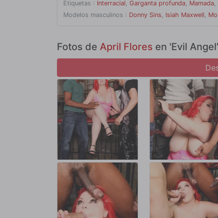
Etiquetas :
Interracial
,
Garganta profunda
,
Mamada
,
Modelos masculinos :
Donny Sins
,
Isiah Maxwell
,
Mo
Fotos de
April Flores
en 'Evil Angel
Des