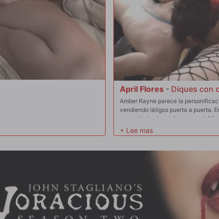
April Flores
-
Diques con 
Amber Rayne parece la personificaci
vendiendo látigos puerta a puerta. E
que está dando vueltas por su loft/e
la cintura. Por supuesto, Mistress Kyl
el látigo! Dobla a la pequeña zorra c
profesional, antes de arrastrarla ha
vendiendo son un poco mansos", le c
Saca un montón de látigos y látigos
mujeres desempeñan sus papeles de s
del ritual SM con gracia erótica y br
consoladores antes de que Kylie se
Amber... ¡y su coño! ¡Y luego aplica 
culos, ¡o lo que sucede cuando Ambe
sadomasoquismo entre lesbianas y p