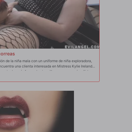
correas
ón de la niña mala con un uniforme de niña exploradora,
ncuentra una clienta interesada en Mistress Kylie Ireland,
spacio de orgía fumando cigarrillos con un corsé ceñido a
ie quiere probar la mercancía... ¡y ver si también le gusta
histosa sobre un caballo y le da una paliza de calidad
cia una mesa acolchada de cuero. "Los látigos que estás
onfía Ireland a Amber. "Déjame mostrarte algo mejor".
 y convence a Amber de que se quede por la tarde. Las dos
uperior e inferior a la perfección, moviéndose a través
utalidad casual. Se utilizan pinzas para pezones y
 ponga realmente seria y "ahueque" ambos pezones de
la varita mágica! Y ni siquiera hemos llegado al abridor de
r tiene su turno para batear! ¡Una escena clásica de
erras de Jake Malone que no te puedes perder!