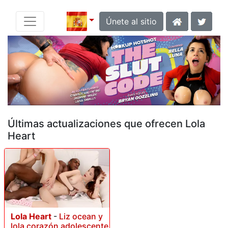
Únete al sitio
Últimas actualizaciones que ofrecen Lola
Heart
Lola Heart
-
Liz ocean y
lola corazón adolescente