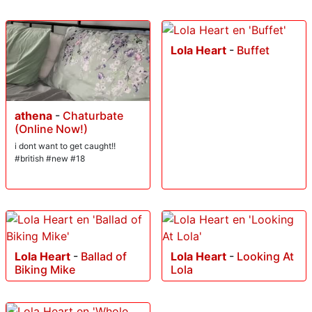
Lola Heart
-
Buffet
athena
-
Chaturbate
(Online Now!)
i dont want to get caught!!
#british #new #18
Lola Heart
-
Ballad of
Lola Heart
-
Looking At
Biking Mike
Lola