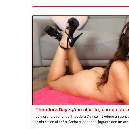
Theodora Day
-
¡Ano abierto, corrida facia
La morena cachonda Theodora Day se introduce un consola
le abre bien el coño. Sorbe el sabor del juguete con un exh
Theodora le hace una mamada descuidada a la erección d