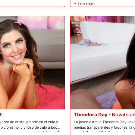
baba gotea de su barbilla. Zac, calvo
apretado coño. Echa aceite en las na
mientras él mete su gruesa erección d
orgasmo anal y jadea mientras Zac d
agua. Theodora envuelve sus dedos 
descuidada con la cabeza del culo a
salpicando a Theodora con un cremos
esperma con entusiasmo!
l!
Theodora Day
-
Novato an
dor de cristal grande en el culo y
La joven estrella Theodora Day llev
ibicionismo lujurioso de culo a boca.
medias transparentes y tacones, la 
el veterano semental Mark Wood. Él
con el director Mick Blue, haciendo