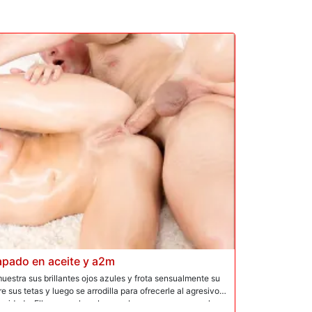
pado en aceite y a2m
stra sus brillantes ojos azules y frota sensualmente su
re sus tetas y luego se arrodilla para ofrecerle al agresivo
idada. Ella mueve la cabeza sobre su pene venoso, la