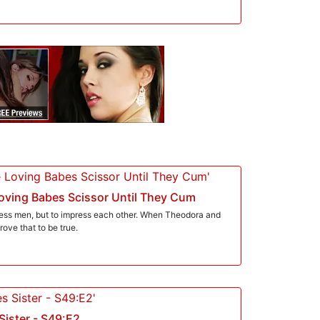
e botellas de aceite sobre la tela. Se desabrocha la blusa
turales. Masajean el lubricante en su caja y en las nalgas.
oca, mostrando destreza en mamadas. Ella le mete la
scena. Theodora destroza la entrepierna de sus medias,
pujada. Mick le entrega la cámara para que Theodora
a. '¿Te correrás dentro de mí?', suplica la zorra. Mick lo
e, exprimiendo el semen de su raja. Sus dedos recogen el
Loving Babes Scissor Until They Cum
ess men, but to impress each other. When Theodora and
prove that to be true.
Sister - S49:E2