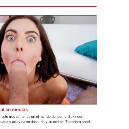
 y afeitado, la levanta y mete su gran polla dentro de su
lgas de Teodora; Ella abre las piernas y se masturba
entro de su apretado esfínter. Ella grita a través de un
ispara aceite directamente en su sensible agujero de
alrededor de la vara carnosa de Zac y le hace una paja
 la boca. La intensa sodomía llega a su clímax con Zac
o facial de semen. ¡Ella recoge el semen y traga el
al en medias
a solo tres semanas en el mundo del porno. Sexy con
guapa y atrevida se desnuda y se exhibe. Theodora charla
 alarde de sus pechos naturales y alegres y jugando con su