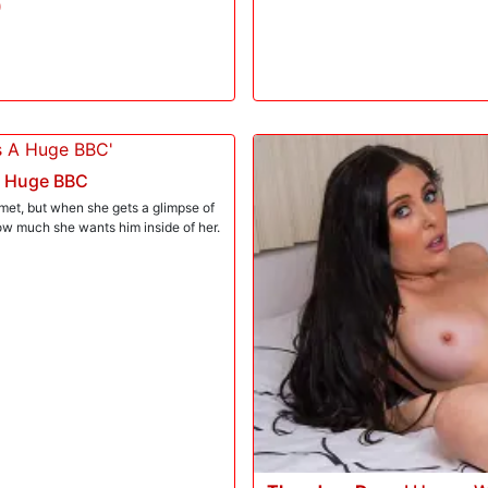
)
A Huge BBC
 met, but when she gets a glimpse of
how much she wants him inside of her.