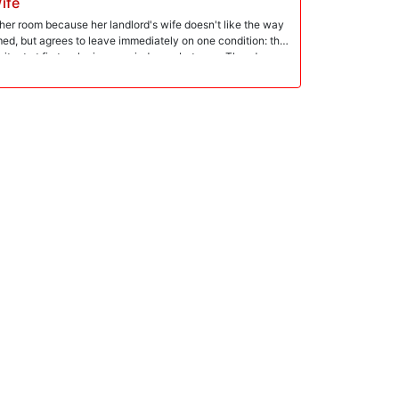
ife
her room because her landlord's wife doesn't like the way
med, but agrees to leave immediately on one condition: the
esitant at first as he is a married man, but once Theodora
front of him he can't keep his hands off.