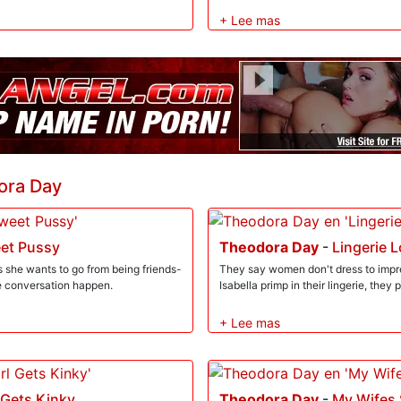
bragas ajustadas mientras Mick viert
para mostrar sus tetas perfectas y na
Theodora toma su gran polla en su b
lengua en el culo en una mamada ob
permitiendo una follada de coño em
pueda fotografiarlo comiendo su herid
hace con un creampie. Theodora gim
espanto que gotea.
ora Day
eet Pussy
Theodora Day
-
Lingerie 
she wants to go from being friends-
They say women don't dress to impr
he conversation happen.
Isabella primp in their lingerie, they 
 Gets Kinky
Theodora Day
-
My Wifes 