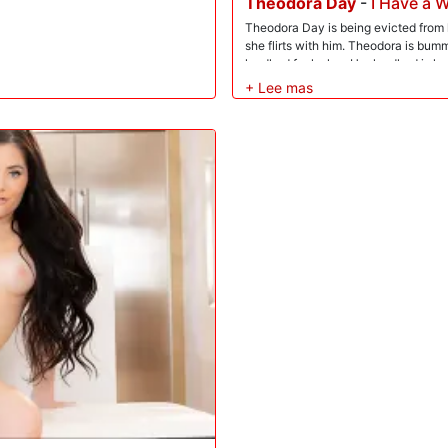
Theodora Day
-
I Have a W
Theodora Day is being evicted from 
she flirts with him. Theodora is bum
landlord fucks her. Her landlord is h
starts playing with her wet pussy in 