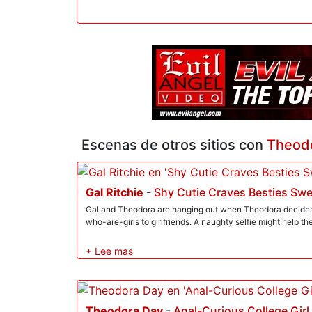
Escenas de otros sitios con
Theod
Gal Ritchie
-
Shy Cutie Craves Besties Sw
Gal and Theodora are hanging out when Theodora decides 
who-are-girls to girlfriends. A naughty selfie might help t
Theodora Day
-
Anal-Curious College Girl