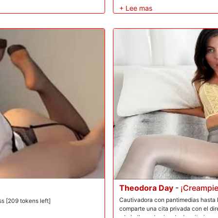
no, estirándolo. La dulce de pechos
coño. La novata XXX de pelo largo r
feitado mientras Mark le mete más
debajo de sus medias transparentes. 
 y luego le folla el culo un poco más,
leggings para pincharle el ano con u
 placer pervertido. Los bises de sexo
Theodora, metiendo su gran polla en
k libera un torrente de semen,
conduce a un intenso escariado anal!
a! Sacrida, la bebé de ojos grandes
sodomiza, su coño mojado palpita. 
alado de las yemas de sus dedos.
babosa de culo a boca, una apertura
el ano de Mick. Recibe una corrida 
Theodora Day
-
¡Creampie 
Cautivadora con pantimedias hasta l
 [209 tokens left]
comparte una cita privada con el di
a la belleza de ojos de dormitorio 