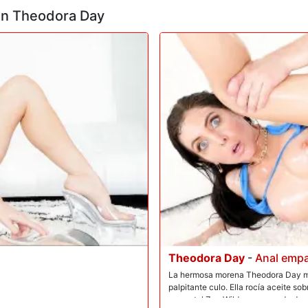
cen Theodora Day
Theodora Day
-
Anal empa
La hermosa morena Theodora Day mue
palpitante culo. Ella rocía aceite sob
semental Zac Wild una mamada descu