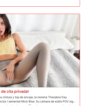
evela un tapón anal encajado en el trasero apretado
Ella anima a Mick, masturbándose para él. Él le abre los
n juguete y luego le come el coño mojado. Mick se folla a
 su coño mientras se besan. ¡Un golpeteo de coño ruidoso
 Theodora gime y acaricia su clítoris mientras Mick la
Una sesión de sexo anal acalorado incluye una mamada
 rectal brutal y un beso negro: Theodora lame con rudeza
facial desordenada.
de cita privada!
a cintura y top de encaje, la morena Theodora Day
rector / semental Mick Blue. Su cámara de estilo POV sigue
que asciende a la cama. Theodora pasa su por encima de sus