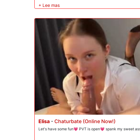
le folla el coño a lo perrito. La carne de Mark invade su a
naturales adora su gran polla A2M. Se masturba el coño a
polla anal en el recto. Él le hace un beso negro a Theodora
¡dejándole el culo abierto! Ella lame el ano de Mark con un
anal y mamadas A2M conducen a un clímax explosivo: ¡Mar
cubriendo a Theodora con una ventisca de semen en la car
juega con su valiente recompensa, saboreando el semen s
Elisa
-
Chaturbate (Online Now!)
Let's have some fun💗 PVT is open💗 spank my sweet asss