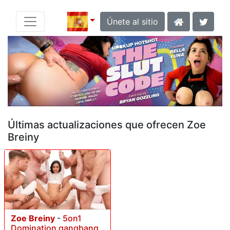
Únete al sitio
Últimas actualizaciones que ofrecen Zoe
Breiny
Zoe Breiny
-
5on1
Domination gangbang