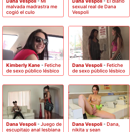
Dana Vespoli
-
Mi
Dana Vespoli
-
El diario
malvada madrastra me
sexual real de Dana
cogió el culo
Vespoli
Kimberly Kane
-
Fetiche
Dana Vespoli
-
Fetiche
de sexo público lésbico
de sexo público lésbico
Dana Vespoli
-
Juego de
Dana Vespoli
-
Dana,
escupitajo anal lesbiana
nikita y sean