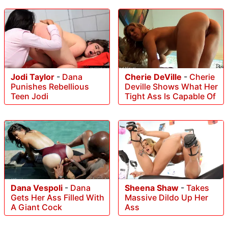
Jodi Taylor
-
Dana
Cherie DeVille
-
Cherie
Punishes Rebellious
Deville Shows What Her
Teen Jodi
Tight Ass Is Capable Of
Dana Vespoli
-
Dana
Sheena Shaw
-
Takes
Gets Her Ass Filled With
Massive Dildo Up Her
A Giant Cock
Ass