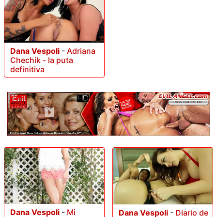
Dana Vespoli
-
Adriana
Chechik - la puta
definitiva
Dana Vespoli
-
Mi
Dana Vespoli
-
Diario de