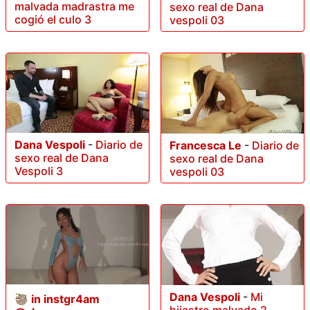
malvada madrastra me
sexo real de Dana
cogió el culo 3
vespoli 03
Dana Vespoli
-
Diario de
Francesca Le
-
Diario de
sexo real de Dana
sexo real de Dana
Vespoli 3
vespoli 03
Dana Vespoli
-
Mi
🦥 in instgr4am