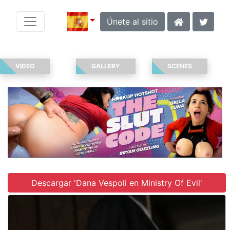
Únete al sitio
VIDEO
GALLERY
SCENES
Descargar 'Dana Vespoli en Ministry Of Evil'