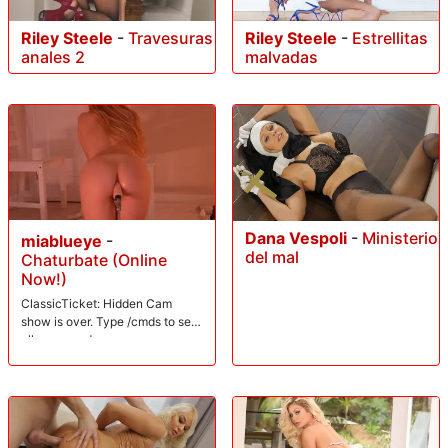
Riley Steele
-
Travesuras
Riley Steele
-
Estrellitas
anales 2
malvadas
Dana Vespoli
-
Ministerio
miablueye
-
del mal
Chaturbate (Online
Now!)
ClassicTicket: Hidden Cam
show is over. Type /cmds to see
all commands.