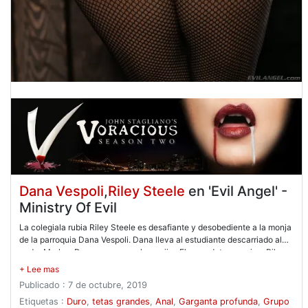
Dana Vespoli
,
Riley Steele
en 'Evil Angel' -
Ministry Of Evil
La colegiala rubia Riley Steele es desafiante y desobediente a la monja
de la parroquia Dana Vespoli. Dana lleva al estudiante descarriado al
padre Markus Dupree para que lo corrija. ¡El sacerdote empuja a Riley a
sus rodillas, y ella le da a su gran polla una mamada reverencial,
lamiendo bolas y garganta profunda! Se folla su bonita cara, y luego
Publicado : 7 de octubre, 2019
Markus moja su polla en la boca de la hermana Dana. ¡Se lo mete por el
culo a Riley! El padre Markus folla a Dana por el culo, y las mujeres
Etiquetas :
Duro
,
tetas grandes
,
Anal
,
Garganta profunda
,
Grupo