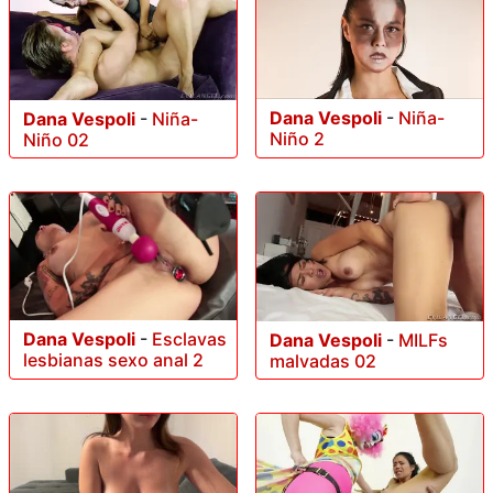
Dana Vespoli
-
Niña-
Dana Vespoli
-
Niña-
Niño 2
Niño 02
Dana Vespoli
-
Esclavas
Dana Vespoli
-
MILFs
lesbianas sexo anal 2
malvadas 02