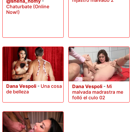
hijastro malvado 2
@shena_nomy
-
Chaturbate (Online
Now!)
Dana Vespoli
-
Una cosa
Dana Vespoli
-
Mi
de belleza
malvada madrastra me
folló el culo 02