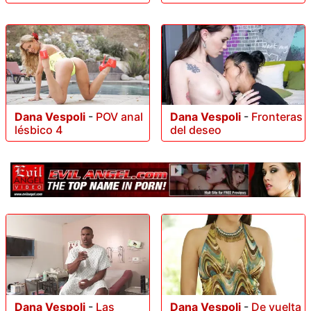
Dana Vespoli
-
POV anal
Dana Vespoli
-
Fronteras
lésbico 4
del deseo
Dana Vespoli
-
Las
Dana Vespoli
-
De vuelta