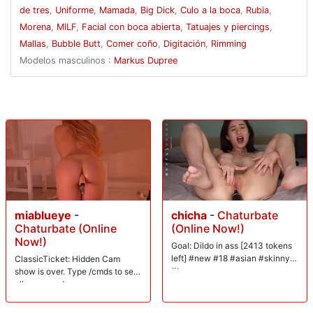
chupan su bastón sacerdotal con el culo con la boca. El desagradable
de tres
,
Uniforme
,
Mamada
,
Big Dick
,
Culo a la boca
,
Rubia
,
trío anal llega al clímax con un facial de semen y un beso.
Morena
,
MILF
,
Facial con boca abierta
,
Tatuajes y piercings
,
Mallas
,
Bubble Butt
,
Comer coño
,
Digitación
,
Rimming
Modelos masculinos :
Markus Dupree
miablueye
-
chicha
-
Chaturbate
Chaturbate (Online
(Online Now!)
Now!)
Goal: Dildo in ass [2413 tokens
left] #new #18 #asian #skinny
ClassicTicket: Hidden Cam
#teen
show is over. Type /cmds to see
all commands.