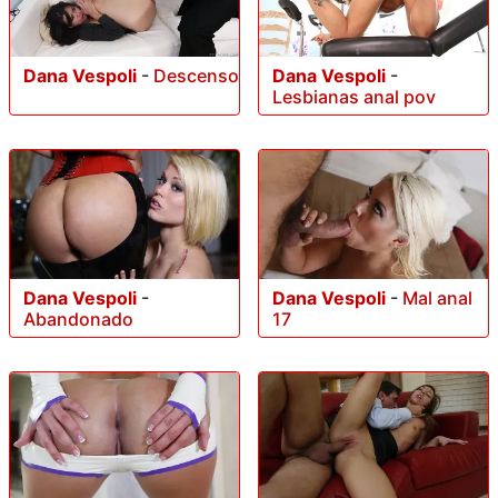
Dana Vespoli
-
Descenso
Dana Vespoli
-
Lesbianas anal pov
Dana Vespoli
-
Dana Vespoli
-
Mal anal
Abandonado
17