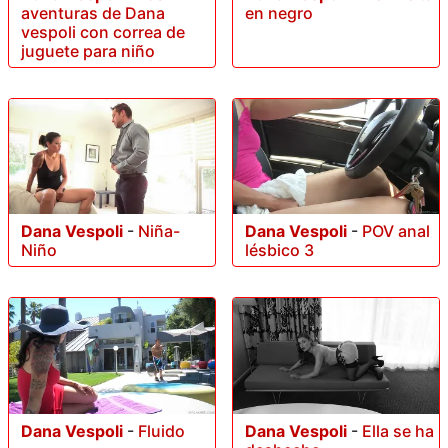
aventuras de Dana
en negro
vespoli con correa de
juguete para niño
Dana Vespoli
-
Niña-
Dana Vespoli
-
POV anal
Niño
lésbico 3
Dana Vespoli
-
Fluido
Dana Vespoli
-
Ella se ha