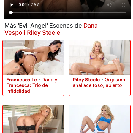
Más 'Evil Angel' Escenas de
Dana
Vespoli
,
Riley Steele
Francesca Le
-
Dana y
Riley Steele
-
Orgasmo
Francesca: Trío de
anal aceitoso, abierto
infidelidad