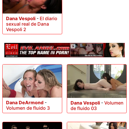
Dana Vespoli
-
El diario
sexual real de Dana
Vespoli 2
Dana DeArmond
-
Dana Vespoli
-
Volumen
Volumen de fluido 3
de fluido 03