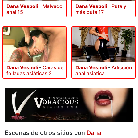
Dana Vespoli
-
Malvado
Dana Vespoli
-
Puta y
anal 15
más puta 17
Dana Vespoli
-
Caras de
Dana Vespoli
-
Adicción
folladas asiáticas 2
anal asiática
Escenas de otros sitios con
Dana