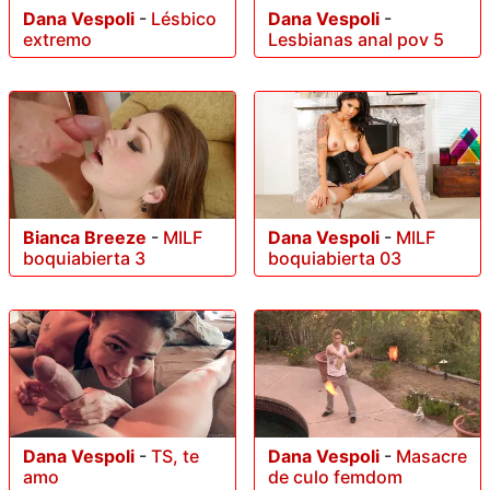
Dana Vespoli
-
Lésbico
Dana Vespoli
-
extremo
Lesbianas anal pov 5
Bianca Breeze
-
MILF
Dana Vespoli
-
MILF
boquiabierta 3
boquiabierta 03
Dana Vespoli
-
TS, te
Dana Vespoli
-
Masacre
amo
de culo femdom