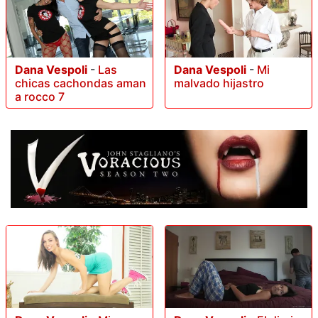
Dana Vespoli
-
Las
Dana Vespoli
-
Mi
chicas cachondas aman
malvado hijastro
a rocco 7