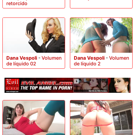
retorcido
Dana Vespoli
-
Volumen
Dana Vespoli
-
Volumen
de líquido 02
de líquido 2