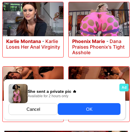
Karlie Montana
-
Karlie
Phoenix Marie
-
Dana
Loses Her Anal Virginity
Praises Phoenix's Tight
Asshole
Dana Vespoli
-
Works
Phoenix Marie
-
Hard For A Face Full Of
Hardcore Lesbian
Cum
Threesome