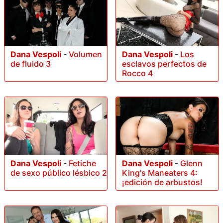
Dana Vespoli
-
Volumen
Dana Vespoli
-
Los
de fluido 3
esclavos perfectos de
Rocco 4
Dana Vespoli
-
Fetiche
Dana Vespoli
-
Glenn
de sexo público lésbico 2
King's Maneaters 4:
¡edición de arbustos!